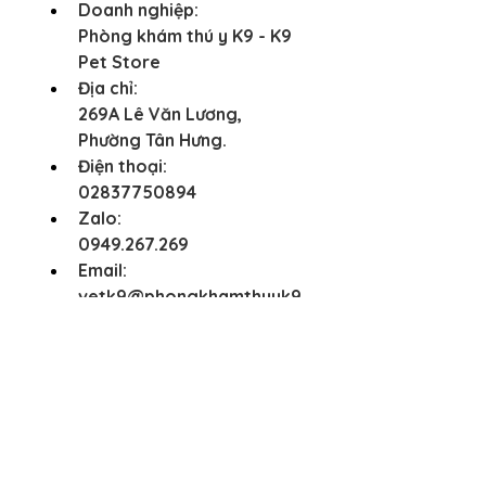
Doanh nghiệp:
Phòng khám thú y K9 - K9 
Pet Store
Địa chỉ:
269A Lê Văn Lương, 
Phường Tân Hưng.
Điện thoại:
02837750894
Zalo:
0949.267.269
Email:
vetk9@phongkhamthuyk9
.com
Best Sellers