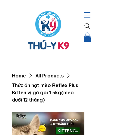
THÚ Y K9 – HỆ THỐNG CHĂM SÓC TOÀN DIỆN CHO THÚ CƯNG |
Home
All Products
Thức ăn hạt mèo Reflex Plus
Kitten vị gà gói 1.5kg(mèo
dưới 12 tháng)