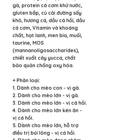
gà, protein cá cơm khử nước, 
gluten bắp, củ cải đường sấy 
khô, hương cá, dầu cá hồi, dầu 
cá cơm, Vitamin và khoáng 
chất, hạt lanh, men bia, muối, 
taurine, MOS 
(mannanoligosaccharides), 
chiết xuất cây yucca, chất 
bảo quản chống oxy hóa.
+ Phân loại:
1. Dành cho mèo con - vị gà.
2. Dành cho mèo lớn - vị gà.
3. Dành cho mèo lớn - vị cá hồi.
4. Dành cho mèo lớn kén ăn - 
vị cá hồi.
5. Dành cho mèo lớn, hỗ trợ 
điều trị búi lông - vị cá hồi.