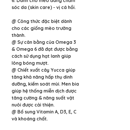
6. Dành cho mèo đang chăm 
sóc da (skin care) - vị cá hồi.
@ Công thức đặc biệt dành 
cho các giống mèo trưởng 
thành.
@ Sự cân bằng của Omega 3 
& Omega 6 đã đạt được bằng 
cách sử dụng hạt lanh giúp 
lông bóng mượt.
@ Chiết xuất cây Yucca giúp 
tăng khả năng hấp thụ dinh 
dưỡng, kiểm soát mùi. Men bia 
giúp hệ thống miễn dịch được 
tăng cường & năng suất vật 
nuôi được cải thiện.
@ Bổ sung Vitamin A, D3, E, C 
và khoáng chất.