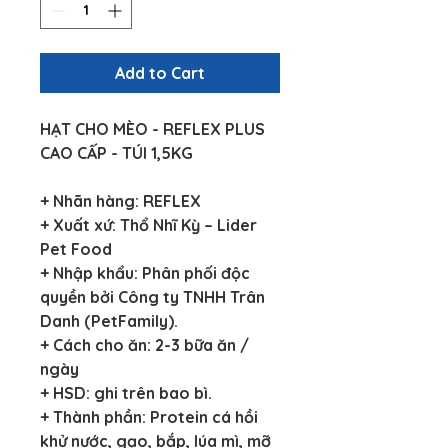
Add to Cart
HẠT CHO MÈO - REFLEX PLUS 
CAO CẤP - TÚI 1,5KG
+ Nhãn hàng: REFLEX
+ Xuất xứ: Thổ Nhĩ Kỳ – Lider 
Pet Food
+ Nhập khẩu: Phân phối độc 
quyền bởi Công ty TNHH Trân 
Danh (PetFamily).
+ Cách cho ăn: 2-3 bữa ăn / 
ngày
+ HSD: ghi trên bao bì.
+ Thành phần: Protein cá hồi 
khử nước, gạo, bắp, lúa mì, mỡ 