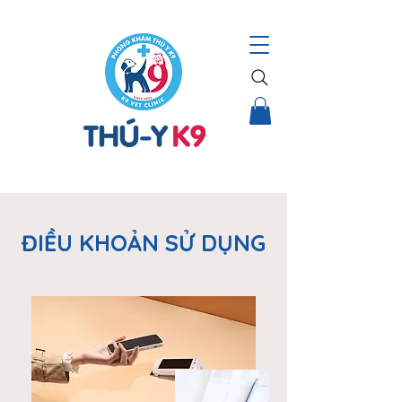
THÚ Y K9 – HỆ THỐNG CHĂM SÓC TOÀN DIỆN CHO THÚ CƯNG |
ĐIỀU KHOẢN SỬ DỤNG