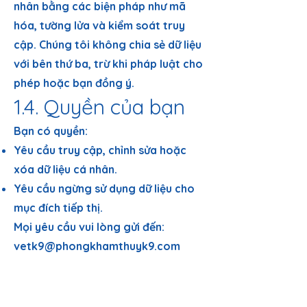
nhân bằng các biện pháp như mã
hóa, tường lửa và kiểm soát truy
cập. Chúng tôi không chia sẻ dữ liệu
với bên thứ ba, trừ khi pháp luật cho
phép hoặc bạn đồng ý.
1.4. Quyền của bạn
Bạn có quyền:
Yêu cầu truy cập, chỉnh sửa hoặc
xóa dữ liệu cá nhân.
Yêu cầu ngừng sử dụng dữ liệu cho
mục đích tiếp thị.
Mọi yêu cầu vui lòng gửi đến:
vetk9@phongkhamthuyk9.com
2. BẢN QUYỀN VÀ
THƯƠNG HIỆU