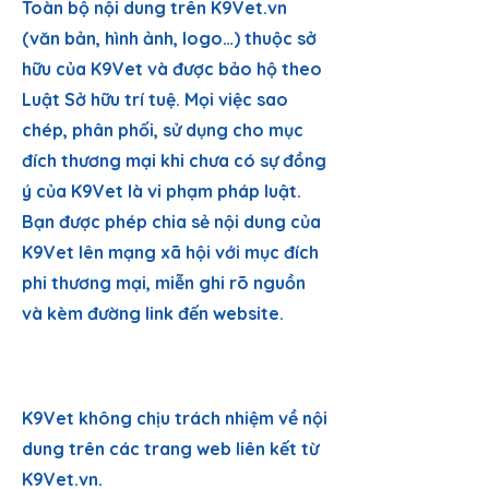
Toàn bộ nội dung trên K9Vet.vn
(văn bản, hình ảnh, logo…) thuộc sở
hữu của K9Vet và được bảo hộ theo
Luật Sở hữu trí tuệ. Mọi việc sao
chép, phân phối, sử dụng cho mục
đích thương mại khi chưa có sự đồng
ý của K9Vet là vi phạm pháp luật.
Bạn được phép chia sẻ nội dung của
K9Vet lên mạng xã hội với mục đích
phi thương mại, miễn ghi rõ nguồn
và kèm đường link đến website.
3. MIỄN TRỪ TRÁCH
NHIỆM
K9Vet không chịu trách nhiệm về nội
dung trên các trang web liên kết từ
K9Vet.vn.