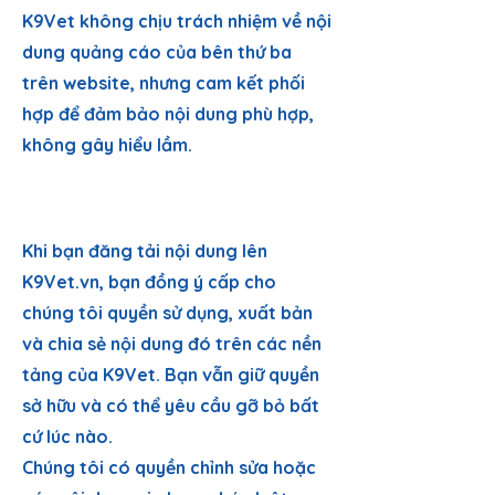
K9Vet không chịu trách nhiệm về nội
dung quảng cáo của bên thứ ba
trên website, nhưng cam kết phối
hợp để đảm bảo nội dung phù hợp,
không gây hiểu lầm.
4. NỘI DUNG NGƯỜI
DÙNG CUNG CẤP
Khi bạn đăng tải nội dung lên
K9Vet.vn, bạn đồng ý cấp cho
chúng tôi quyền sử dụng, xuất bản
và chia sẻ nội dung đó trên các nền
tảng của K9Vet. Bạn vẫn giữ quyền
sở hữu và có thể yêu cầu gỡ bỏ bất
cứ lúc nào.
Chúng tôi có quyền chỉnh sửa hoặc