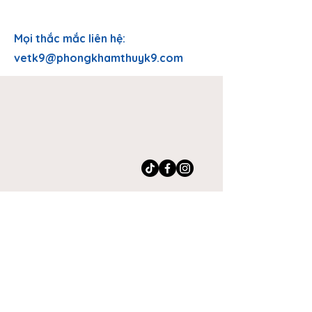
LIÊN HỆ
Mọi thắc mắc liên hệ:
vetk9@phongkhamthuyk9.com
Công ty TNHH K9 Vet
PHÒNG KHÁM THÚ Y - K
9
269A Lê Văn Lương, Tân Quy, Q.7,
TP. HCM
0949 267 269