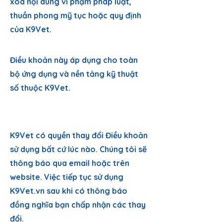
xóa nội dung vi phạm pháp luật,
thuần phong mỹ tục hoặc quy định
của K9Vet.
5. ỨNG DỤNG
Điều khoản này áp dụng cho toàn
bộ ứng dụng và nền tảng kỹ thuật
số thuộc K9Vet.
6. THAY ĐỔI ĐIỀU
KHOẢN
K9Vet có quyền thay đổi Điều khoản
sử dụng bất cứ lúc nào. Chúng tôi sẽ
thông báo qua email hoặc trên
website. Việc tiếp tục sử dụng
K9Vet.vn sau khi có thông báo
đồng nghĩa bạn chấp nhận các thay
đổi.