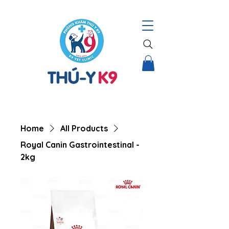
THÚ Y K9 – HỆ THỐNG CHĂM SÓC TOÀN DIỆN CHO THÚ CƯNG |
Home
All Products
Royal Canin Gastrointestinal -
2kg