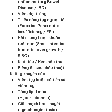
(Inflammatory Bowel 
Disease / IBD).
Viêm đại tràng.
Thiểu năng tụy ngoại tiết 
(Exocrine Pancreatic 
Insufficiency / EPI).
Hội chứng Loạn khuẩn 
ruột non (Small intestinal 
bacterial overgrowth / 
SIBO).
Khó tiêu / Kém hấp thụ.
Biếng ăn sau phẫu thuật.​
Không khuyến cáo
Viêm tụy hoặc có tiền sử 
viêm tụy.
Tăng lipid máu 
(Hyperlipidemia).
Giãn mạch bạch huyết 
(Lymphangiectasia).