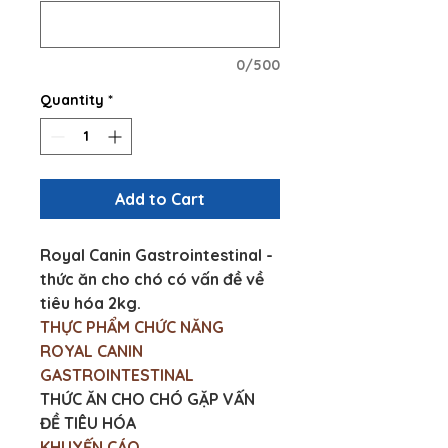
0/500
Quantity
*
Add to Cart
Royal Canin Gastrointestinal - 
thức ăn cho chó có vấn đề về 
tiêu hóa 2kg.
THỰC PHẨM CHỨC NĂNG 
ROYAL CANIN 
GASTROINTESTINAL
THỨC ĂN CHO CHÓ GẶP VẤN 
ĐỀ TIÊU HÓA
KHUYẾN CÁO