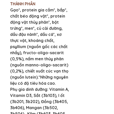
THÀNH PHẦN
Gạo*, protein gia cầm*, bắp*, 
chất béo động vật*, protein 
động vật thủy phân*, bột 
trứng*, men*, củ cải đường, 
dầu đậu nành*, dầu cá*, xơ 
thực vật, khoáng chất, 
psyllium (nguồn gốc các chất 
nhầy), fructo-oligo-sacarit 
(0,5%), nấm men thủy phân 
(nguồn manno-oligo-sacarit) 
(0,2%), chiết xuất cúc vạn thọ 
(nguồn lutein).*Những nguyên 
liệu có độ tiêu hóa cao.
Phụ gia dinh dưỡng: Vitamin A, 
Vitamin D3, Sắt (3b103), I ốt 
(3b201, 3b202), Đồng (3b405, 
3b406), Mangan (3b502, 
3b504) , Kẽm (3b603, 3b605, 