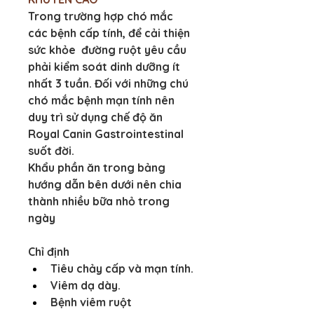
Trong trường hợp chó mắc 
các bệnh cấp tính, để cải thiện 
sức khỏe  đường ruột yêu cầu 
phải kiểm soát dinh dưỡng ít 
nhất 3 tuần. Đối với những chú 
chó mắc bệnh mạn tính nên 
duy trì sử dụng chế độ ăn 
Royal Canin Gastrointestinal 
suốt đời.
Khẩu phần ăn trong bảng 
hướng dẫn bên dưới nên chia 
thành nhiều bữa nhỏ trong 
ngày
Chỉ định
Tiêu chảy cấp và mạn tính.
Viêm dạ dày.
Bệnh viêm ruột 