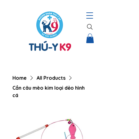
THÚ Y K9 – HỆ THỐNG CHĂM SÓC TOÀN DIỆN CHO THÚ CƯNG |
Home
All Products
Cần câu mèo kim loại dẻo hình
cá