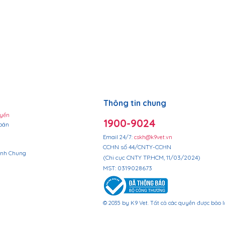
​Thông tin chung
uyển
1900-9024
oán
Email 24/7:
cskh@k9vet.vn
CCHN số 44/CNTY-CCHN
ịnh Chung
(Chi cục CNTY TP.HCM, 11/03/2024)
​MST: 0319028673
© 2035 by K9 Vet. Tất cả các quyền được bảo 