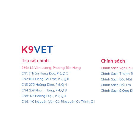
​K9
VET
Trụ sở chính
Chính sách
269A Lê Văn Lương, Phường Tân Hưng
Chính Sách Vận Ch
​CN1: 7 Trần Hưng Đạo, P 6, Q 5
Chính Sách Thanh T
CN2: 88 Dương Bá Trạc, P 2, Q 8
Chính Sách Bảo Mật
CN3: 275 Hoàng Diệu, P 6, Q 4
Chính Sách Đổi Trả
CN4: 239 Phạm Hùng, P 4, Q 8
Chính Sách & Quy Đ
CN5: 178 Hoàng Diệu, P 9, Q 4
CN6: 140 Nguyễn Văn Cừ, P.Nguyễn Cư Trinh, Q1