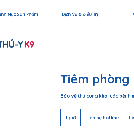
THÚ Y K9 – HỆ THỐNG CHĂM SÓC TOÀN DIỆN CHO THÚ CƯNG | T
anh Mục Sản Phẩm
Dịch Vụ & Điều Trị
Tiêm phòng
Bảo vệ thú cưng khỏi các bệnh 
Liên
hệ
1 giờ
1
Liên hệ hotline
Lê
hotline
g
i