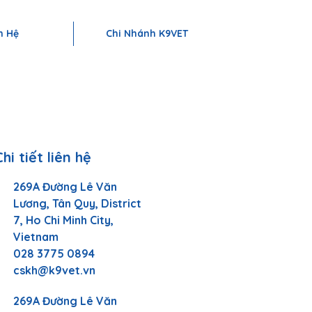
ÁCH SẠN THÚ CƯNG VÀ PHỤ KIỆN CAO CẤP | K9 MANG ĐẾN DỊCH VỤ
n Hệ
Chi Nhánh K9VET
Chi tiết liên hệ
269A Đường Lê Văn
Lương, Tân Quy, District
7, Ho Chi Minh City,
Vietnam
028 3775 0894
cskh@k9vet.vn
269A Đường Lê Văn