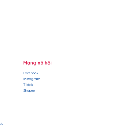
Mạng xã hội
Facebook
Instagram
Tiktok
​Shopee
lưu