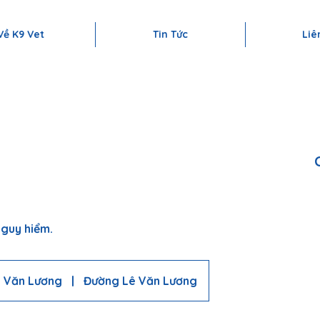
Ừ KHÁM – CHỮA BỆNH | PHẪU THUẬT | TIÊM PHÒNG ĐẾN SPA | KH
Về K9 Vet
Tin Tức
Liê
nguy hiểm.
 Văn Lương
|
Đường Lê Văn Lương