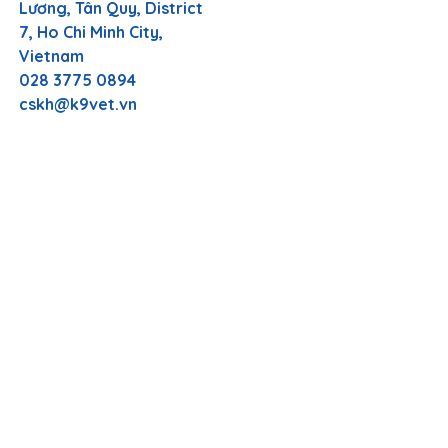
Lương, Tân Quy, District
7, Ho Chi Minh City,
Vietnam
028 3775 0894
cskh@k9vet.vn