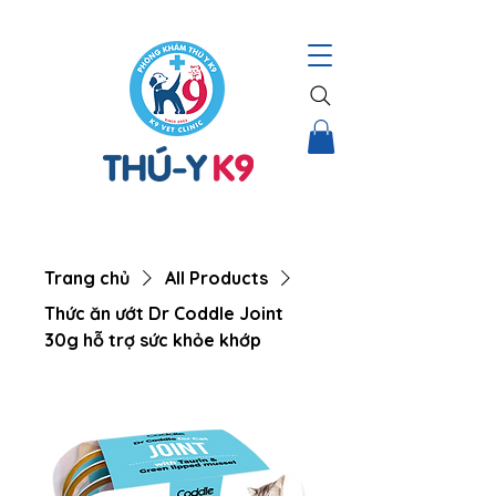
THÚ Y K9 – HỆ THỐNG CHĂM SÓC TOÀN DIỆN CHO THÚ CƯNG |
Trang chủ
All Products
Thức ăn ướt Dr Coddle Joint
30g hỗ trợ sức khỏe khớp