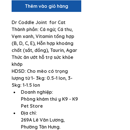
Thêm vào giỏ hàng
Dr Coddle Joint  for Cat
Thành phần: Cá ngừ, Cá thu, 
Vẹm xanh, Vitamin tổng hợp 
(B, D, C, E), Hỗn hợp khoáng 
chất (sắt, đồng), Taurin, Agar
Thức ăn ướt hỗ trợ sức khỏe 
khớp
HDSD: Cho mèo có trọng 
lượng từ 1- 3kg: 0.5-1 lon, 3-
5kg: 1-1.5 lon
Doanh nghiệp:
Phòng khám thú y K9 - K9 
Pet Store
Địa chỉ:
269A Lê Văn Lương, 
Phường Tân Hưng.