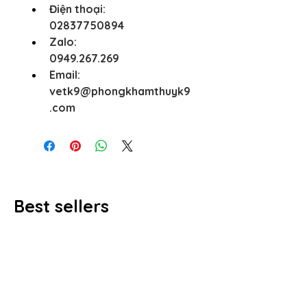
Điện thoại:
02837750894
Zalo:
0949.267.269
Email:
vetk9@phongkhamthuyk9
.com
Best sellers