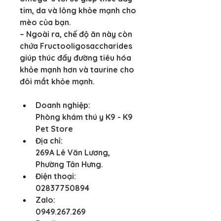
tim, da và lông khỏe mạnh cho 
mèo của bạn.
– Ngoài ra, chế độ ăn này còn 
chứa Fructooligosaccharides 
giúp thúc đẩy đường tiêu hóa 
khỏe mạnh hơn và taurine cho 
đôi mắt khỏe mạnh.
Doanh nghiệp:
Phòng khám thú y K9 - K9 
Pet Store
Địa chỉ:
269A Lê Văn Lương, 
Phường Tân Hưng.
Điện thoại:
02837750894
Zalo:
0949.267.269