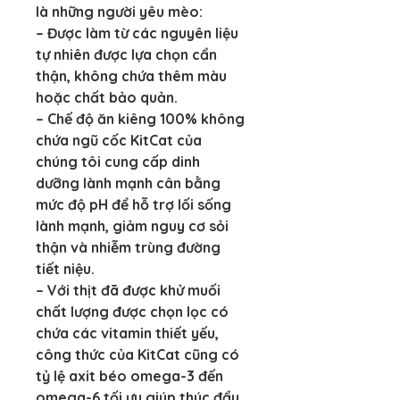
là những người yêu mèo:
– Được làm từ các nguyên liệu 
tự nhiên được lựa chọn cẩn 
thận, không chứa thêm màu 
hoặc chất bảo quản.
– Chế độ ăn kiêng 100% không 
chứa ngũ cốc KitCat của 
chúng tôi cung cấp dinh 
dưỡng lành mạnh cân bằng 
mức độ pH để hỗ trợ lối sống 
lành mạnh, giảm nguy cơ sỏi 
thận và nhiễm trùng đường 
tiết niệu.
– Với thịt đã được khử muối 
chất lượng được chọn lọc có 
chứa các vitamin thiết yếu, 
công thức của KitCat cũng có 
tỷ lệ axit béo omega-3 đến 
omega-6 tối ưu giúp thúc đẩy 