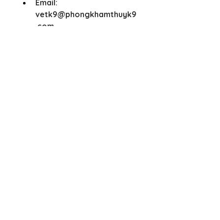
Email:
vetk9@phongkhamthuyk9
.com
Best sellers
​K9
VET
Trụ sở chính