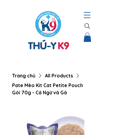
THÚ Y K9 – HỆ THỐNG CHĂM SÓC TOÀN DIỆN CHO THÚ CƯNG |
Trang chủ
All Products
Pate Mèo Kit Cat Petite Pouch
Gói 70g - Cá Ngừ và Gà