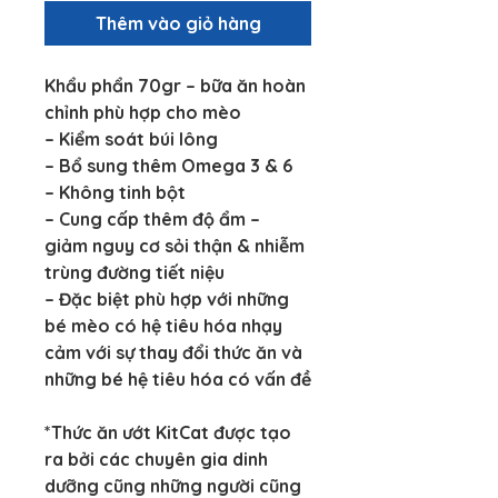
Thêm vào giỏ hàng
Khẩu phẩn 70gr – bữa ăn hoàn 
chỉnh phù hợp cho mèo
– Kiểm soát búi lông
– Bổ sung thêm Omega 3 & 6
– Không tinh bột
– Cung cấp thêm độ ẩm – 
giảm nguy cơ sỏi thận & nhiễm 
trùng đường tiết niệu
– Đặc biệt phù hợp với những 
bé mèo có hệ tiêu hóa nhạy 
cảm với sự thay đổi thức ăn và 
những bé hệ tiêu hóa có vấn đề
*Thức ăn ướt KitCat được tạo 
ra bởi các chuyên gia dinh 
dưỡng cũng những người cũng 