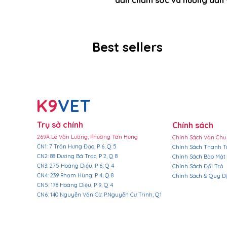
Best sellers
​K9
VET
Trụ sở chính
Chính sách
269A Lê Văn Lương, Phường Tân Hưng
Chính Sách Vận Ch
​CN1: 7 Trần Hưng Đạo, P 6, Q 5
Chính Sách Thanh T
CN2: 88 Dương Bá Trạc, P 2, Q 8
Chính Sách Bảo Mật
CN3: 275 Hoàng Diệu, P 6, Q 4
Chính Sách Đổi Trả
CN4: 239 Phạm Hùng, P 4, Q 8
Chính Sách & Quy Đ
CN5: 178 Hoàng Diệu, P 9, Q 4
CN6: 140 Nguyễn Văn Cừ, P.Nguyễn Cư Trinh, Q1