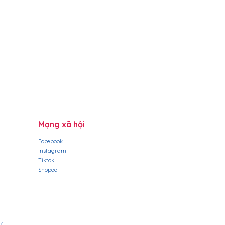
ơn giản
ềm tin của khách hàng
 rõ ràng về 
chính sách vận 
 một cách tuyệt vời để xây 
ền hoặc đổi trả rõ ràng là một 
rấn an khách hàng rằng họ có 
xây dựng niềm tin và giúp 
àng từ bạn.
âm mua sắm.
Mạng xã hội
Facebook
Instagram
Tiktok
​Shopee
lưu