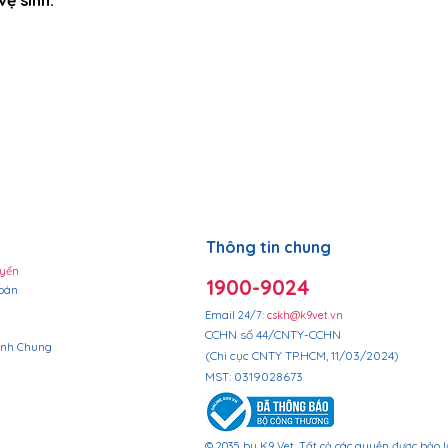
bạn.
Quy trình đ
Xây dựng ni
Cung cấp thông tin
chuyển
 của bạn là
Chính sách hoàn ti
dựng niềm tin và t
cách tuyệt vời để 
thể yên tâm mua h
khách hàng yên t
​Thông tin chung
uyển
1900-9024
oán
Email 24/7:
cskh@k9vet.vn
CCHN số 44/CNTY-CCHN
ịnh Chung
(Chi cục CNTY TP.HCM, 11/03/2024)
​MST: 0319028673
© 2035 by K9 Vet. Tất cả các quyền được bảo 