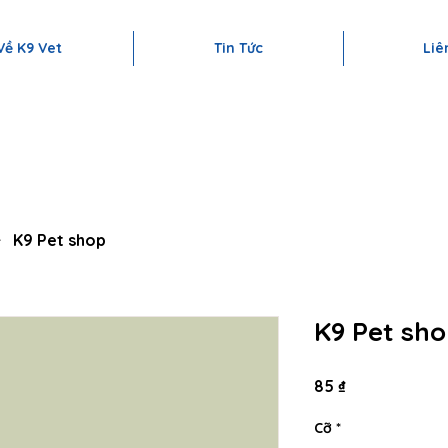
Ừ KHÁM – CHỮA BỆNH | PHẪU THUẬT | TIÊM PHÒNG ĐẾN SPA | KH
Về K9 Vet
Tin Tức
Liê
K9 Pet shop
K9 Pet sh
Giá
85 ₫
Cỡ
*