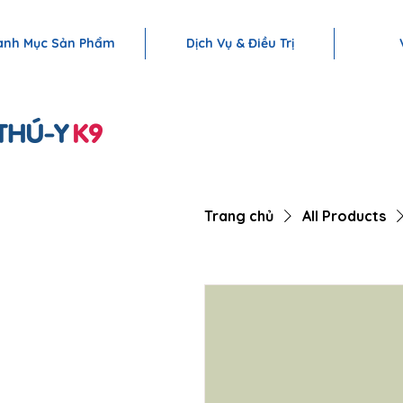
THÚ Y K9 – HỆ THỐNG CHĂM SÓC TOÀN DIỆN CHO THÚ CƯNG | T
anh Mục Sản Phẩm
Dịch Vụ & Điều Trị
Trang chủ
All Products