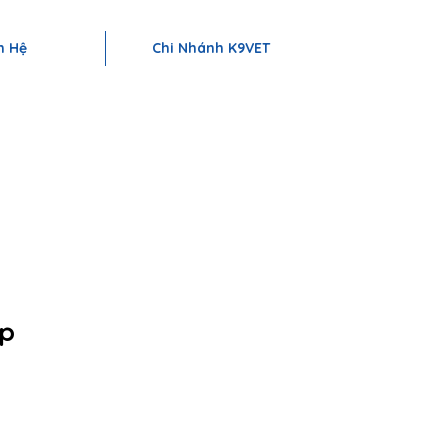
ÁCH SẠN THÚ CƯNG VÀ PHỤ KIỆN CAO CẤP | K9 MANG ĐẾN DỊCH VỤ
n Hệ
Chi Nhánh K9VET
op