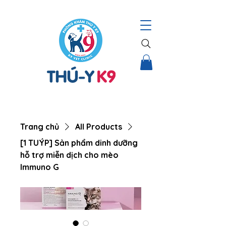
THÚ Y K9 – HỆ THỐNG CHĂM SÓC TOÀN DIỆN CHO THÚ CƯNG |
Trang chủ
All Products
[1 TUÝP] Sản phẩm dinh dưỡng
hỗ trợ miễn dịch cho mèo
Immuno G