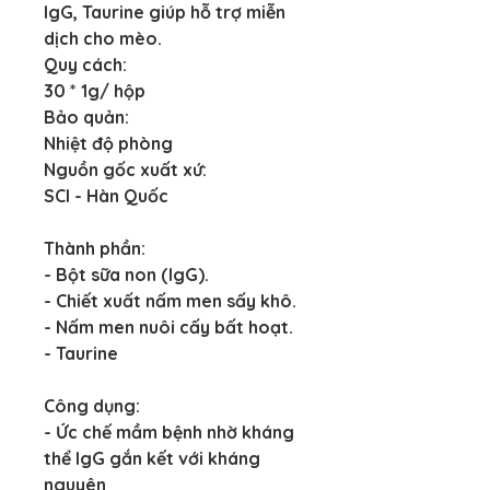
IgG, Taurine giúp hỗ trợ miễn 
dịch cho mèo.
Quy cách:
30 * 1g/ hộp
Bảo quản:
Nhiệt độ phòng
Nguồn gốc xuất xứ:
SCI - Hàn Quốc
Thành phần:
- Bột sữa non (IgG).
- Chiết xuất nấm men sấy khô.
- Nấm men nuôi cấy bất hoạt.
- Taurine
Công dụng:
- Ức chế mầm bệnh nhờ kháng 
thể IgG gắn kết với kháng 
nguyên