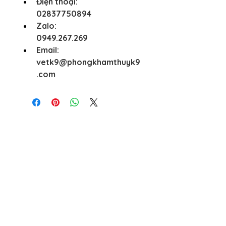
Điện thoại:
02837750894
Zalo:
0949.267.269
Email:
vetk9@phongkhamthuyk9
.com
Best sellers