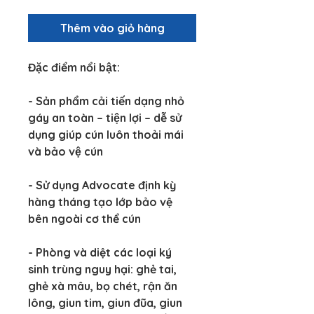
Thêm vào giỏ hàng
Đặc điểm nổi bật:
- Sản phẩm cải tiến dạng nhỏ 
gáy an toàn – tiện lợi – dễ sử 
dụng giúp cún luôn thoải mái 
và bảo vệ cún
- Sử dụng 
Advocate
 định kỳ 
hàng tháng tạo lớp bảo vệ 
bên ngoài cơ thể cún
- Phòng và diệt các loại ký 
sinh trùng nguy hại: ghẻ tai, 
ghẻ xà mâu, bọ chét, rận ăn 
lông, giun tim, giun đũa, giun 