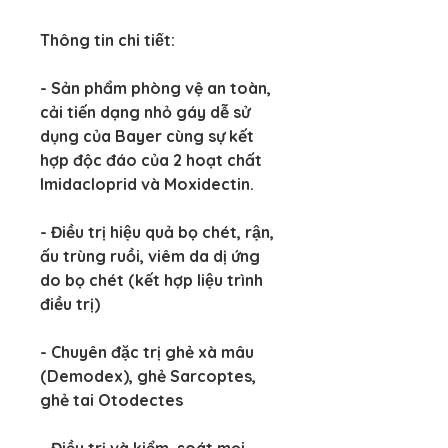
Thông tin chi tiết:
- Sản phẩm phòng vệ an toàn, 
cải tiến dạng nhỏ gáy dễ sử 
dụng của Bayer cùng sự kết 
hợp độc đáo của 2 hoạt chất 
Imidacloprid và Moxidectin.
- Điều trị hiệu quả bọ chét, rận, 
ấu trùng ruồi, viêm da dị ứng 
do bọ chét (kết hợp liệu trình 
điều trị)
- Chuyên đặc trị ghẻ xà mâu 
(Demodex), ghẻ Sarcoptes, 
ghẻ tai Otodectes