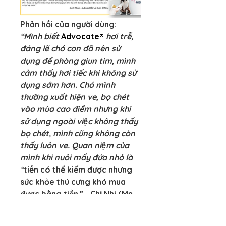
Phản hồi của người dùng:
“Mình biết 
Advocate®
 hơi trễ, 
đáng lẽ chó con đã nên sử 
dụng để phòng giun tim, mình 
cảm thấy hơi tiếc khi không sử 
dụng sớm hơn. Chó mình 
thường xuất hiện ve, bọ chét 
vào mùa cao điểm nhưng khi 
sử dụng ngoài việc không thấy 
bọ chét, mình cũng không còn 
thấy luôn ve. Quan niệm của 
mình khi nuôi mấy đứa nhỏ là 
“
tiền có thể kiếm được nhưng 
sức khỏe thú cưng khó mua 
được bằng tiền
” 
– 
Chị Nhi (Mẹ 
của 5 bé cún)
.
“Từ ngày dùng 