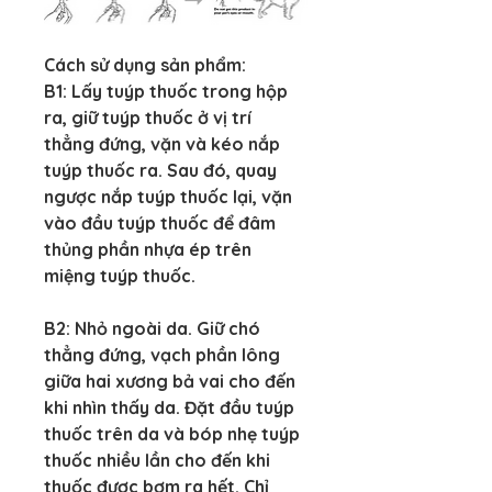
Cách sử dụng sản phẩm:
B1:
 Lấy tuýp thuốc trong hộp 
ra, giữ tuýp thuốc ở vị trí 
thẳng đứng, vặn và kéo nắp 
tuýp thuốc ra. Sau đó, quay 
ngược nắp tuýp thuốc lại, vặn 
vào đầu tuýp thuốc để đâm 
thủng phần nhựa ép trên 
miệng tuýp thuốc.
B2:
 Nhỏ ngoài da. Giữ chó 
thẳng đứng, vạch phần lông 
giữa hai xương bả vai cho đến 
khi nhìn thấy da. Đặt đầu tuýp 
thuốc trên da và bóp nhẹ tuýp 
thuốc nhiều lần cho đến khi 
thuốc được bơm ra hết. Chỉ 