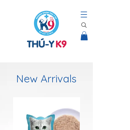
THÚ Y K9 – HỆ THỐNG CHĂM SÓC TOÀN DIỆN CHO THÚ CƯNG |
New Arrivals