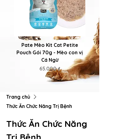
Pate Mèo Kit Cat Petite
Pate Mèo Kit Cat P
Pouch Gói 70g - Mèo con vị
Pouch Gói 70g - Mèo 
Cá Ngừ
Giá
65.000 ₫
Trang chủ
Thức Ăn Chức Năng Trị Bệnh
Thức Ăn Chức Năng
Trị Bệnh