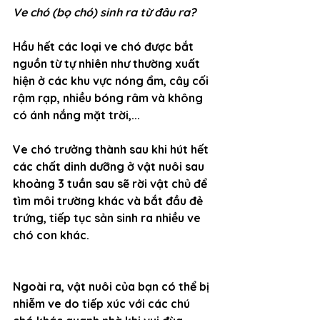
Ve chó (bọ chó) sinh ra từ đâu ra?
Hầu hết các loại ve chó được bắt 
nguồn từ tự nhiên như thường xuất 
hiện ở các khu vực nóng ẩm, cây cối 
rậm rạp, nhiều bóng râm và không 
có ánh nắng mặt trời,...
Ve chó trưởng thành sau khi hút hết 
các chất dinh dưỡng ở vật nuôi sau 
khoảng 3 tuần sau sẽ rời vật chủ để 
tìm môi trường khác và bắt đầu đẻ 
trứng, tiếp tục sản sinh ra nhiều ve 
chó con khác.
Ngoài ra, vật nuôi của bạn có thể bị 
nhiễm ve do tiếp xúc với các chú 