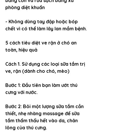
bằng cồn và rửa sạch bằng xà 
phòng diệt khuẩn
- Không dùng tay đập hoặc bóp 
chết vì có thể làm lây lan mầm bệnh. 
5 cách tiêu diệt ve rận ở chó an 
toàn, hiệu quả
Cách 1. Sử dụng các loại sữa tắm trị 
ve, rận
 (dành cho chó, mèo)
Bước 1: Đầu tiên bạn làm ướt thú 
cưng với nước.
Bước 2: Bôi một lượng sữa tắm cần 
thiết, nhẹ nhàng massage để sữa 
tắm thẩm thấu hết vào da, chân 
lông của thú cưng.