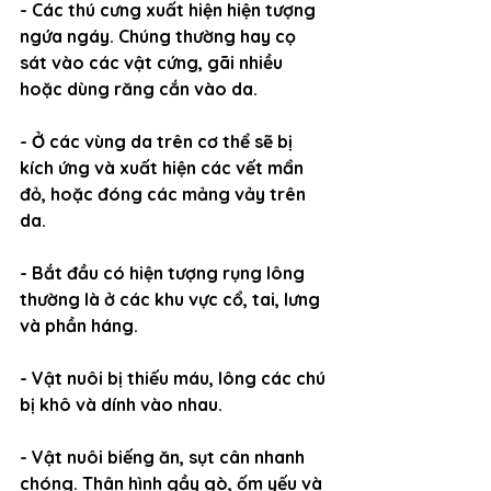
- Các thú cưng xuất hiện hiện tượng 
ngứa ngáy. Chúng thường hay cọ 
sát vào các vật cứng, gãi nhiều 
hoặc dùng răng cắn vào da.
- Ở các vùng da trên cơ thể sẽ bị 
kích ứng và xuất hiện các vết mẩn 
đỏ, hoặc đóng các mảng vảy trên 
da.
- Bắt đầu có hiện tượng rụng lông 
thường là ở các khu vực cổ, tai, lưng 
và phần háng.
- Vật nuôi bị thiếu máu, lông các chú 
bị khô và dính vào nhau.
- Vật nuôi biếng ăn, sụt cân nhanh 
chóng. Thân hình gầy gò, ốm yếu và 