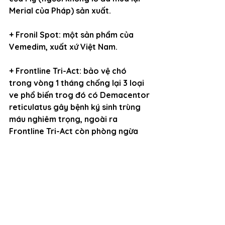
Merial của Pháp) sản xuất.
+ Fronil Spot: một sản phẩm của 
Vemedim, xuất xứ Việt Nam.
+ Frontline Tri-Act: bảo vệ chó 
trong vòng 1 tháng chống lại 3 loại 
ve phổ biến trog đó có Demacentor 
reticulatus gây bệnh ký sinh trùng 
máu nghiêm trọng, ngoài ra 
Frontline Tri-Act còn phòng ngừa 
các bệnh nguy hiểm gây ra do vết 
cắt của ruồi, muỗi.
+ Advocate: một trong những sản 
phẩm của nhà Bayer (Đức) bảo vệ 
toàn diện, chống lại ký sinh trùng 
trong và ngoài. Điều trị hiệu quả bọ 