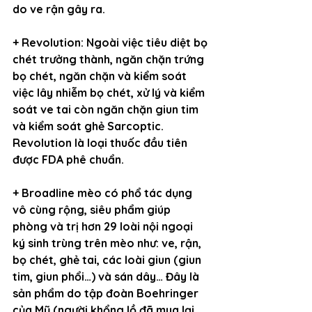
do ve rận gây ra.
+ Revolution: Ngoài việc tiêu diệt bọ 
chét trưởng thành, ngăn chặn trứng 
bọ chét, ngăn chặn và kiểm soát 
việc lây nhiễm bọ chét, xử lý và kiểm 
soát ve tai còn ngăn chặn giun tim 
và kiểm soát ghẻ Sarcoptic. 
Revolution là loại thuốc đầu tiên 
được FDA phê chuẩn.
+ Broadline mèo có phổ tác dụng 
vô cùng rộng, siêu phẩm giúp 
phòng và trị hơn 29 loài nội ngoại 
ký sinh trùng trên mèo như: ve, rận, 
bọ chét, ghẻ tai, các loài giun (giun 
tim, giun phổi…) và sán dây… Đây là 
sản phẩm do tập đoàn Boehringer 
của Mỹ (người khổng lồ đã mua lại 