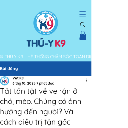
THÚ Y K9 – HỆ THỐNG CHĂM SÓC TOÀN DIỆN CHO THÚ CƯNG |
Bài đăng
Vet K9
6 thg 10, 2025
7 phút đọc
Tất tần tật về ve rận ở
chó, mèo. Chúng có ảnh
hưởng đến người? Và
cách điều trị tận gốc