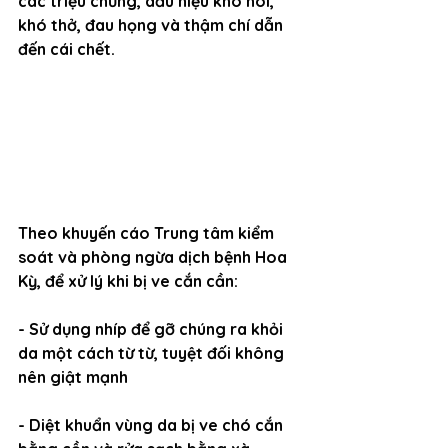
các triệu chứng, dấu hiệu khó nói, 
khó thở, đau họng và thậm chí dẫn 
đến cái chết.
Theo khuyến cáo Trung tâm kiểm 
soát và phòng ngừa dịch bệnh Hoa 
Kỳ, để xử lý khi bị ve cắn cần:
- Sử dụng nhíp để gỡ chúng ra khỏi 
da một cách từ từ, tuyệt đối không 
nên giật mạnh
- Diệt khuẩn vùng da bị ve chó cắn 