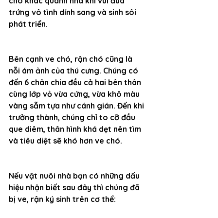
chó khác quanh nhà khi vui đùa 
trứng vô tình dính sang và sinh sôi 
phát triển.
Bên cạnh ve chó, rận chó cũng là 
nỗi ám ảnh của thú cưng. Chúng có 
đến 6 chân chia đều cả hai bên thân 
cùng lớp vỏ vừa cứng, vừa khô màu 
vàng sẫm tựa như cánh gián. Đến khi 
trưởng thành, chúng chỉ to cỡ đầu 
que diêm, thân hình khá dẹt nên tìm 
và tiêu diệt sẽ khó hơn ve chó.
Nếu vật nuôi nhà bạn có những dấu 
hiệu nhận biết sau đây thì chúng đã 
bị ve, rận ký sinh trên cơ thể: