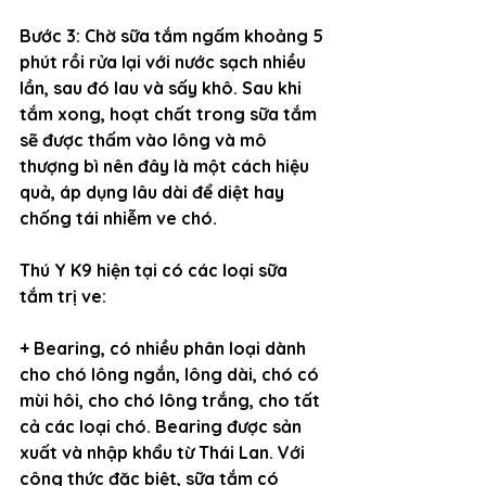
Bước 3: Chờ sữa tắm ngấm khoảng 5 
phút rồi rửa lại với nước sạch nhiều 
lần, sau đó lau và sấy khô. Sau khi 
tắm xong, hoạt chất trong sữa tắm 
sẽ được thấm vào lông và mô 
thượng bì nên đây là một cách hiệu 
quả, áp dụng lâu dài để diệt hay 
chống tái nhiễm ve chó.
Thú Y K9 hiện tại có các loại sữa 
tắm trị ve:
+ Bearing, có nhiều phân loại dành 
cho chó lông ngắn, lông dài, chó có 
mùi hôi, cho chó lông trắng, cho tất 
cả các loại chó. Bearing được sản 
xuất và nhập khẩu từ Thái Lan. Với 
công thức đặc biệt, sữa tắm có 