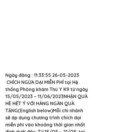
Ngày đăng : 11:33:55 26-05-2023
 CHÍCH NGỪA DẠI MIỄN PHÍ tại Hệ 
thống Phòng khám Thú Y K9 từ ngày 
15/05/2023 – 11/06/2023NHẬN QUÀ 
HÈ HẾT Ý VỚI HÀNG NGÀN QUÀ 
TẶNG(English below)Mỗi chi nhánh 
sẽ áp dụng chương trình chích dại 
miễn phí vào khoảng thời gian nhất 
định dưới đây: Từ 15/05 – 21/05: tại 