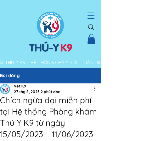
THÚ Y K9 – HỆ THỐNG CHĂM SÓC TOÀN DIỆN CHO THÚ CƯNG |
Bài đăng
Vet K9
27 thg 8, 2025
2 phút đọc
Chích ngừa dại miễn phí
tại Hệ thống Phòng khám
Thú Y K9 từ ngày
15/05/2023 – 11/06/2023