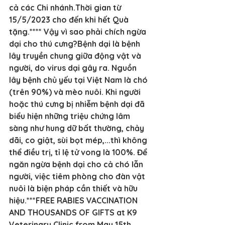
cả các Chi nhánh.Thời gian từ 
15/5/2023 cho đến khi hết Quà 
tặng.**** Vậy vì sao phải chích ngừa 
dại cho thú cưng?Bệnh dại là bệnh 
lây truyền chung giữa động vật và 
người, do virus dại gây ra. Nguồn 
lây bệnh chủ yếu tại Việt Nam là chó 
(trên 90%) và mèo nuôi. Khi người 
hoặc thú cưng bị nhiễm bệnh dại đã 
biểu hiện những triệu chứng lâm 
sàng như hung dữ bất thường, chảy 
dãi, co giật, sùi bọt mép,...thì không 
thể điều trị, tỉ lệ tử vong là 100%. Để 
ngăn ngừa bệnh dại cho cả chó lẫn 
người, việc tiêm phòng cho đàn vật 
nuôi là biện pháp cần thiết và hữu 
hiệu.***FREE RABIES VACCINATION 
AND THOUSANDS OF GIFTS at K9 
Veterinary Clinic from May 15th, 