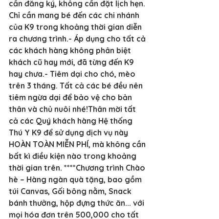
cần đăng ký, không cần đặt lịch hẹn. 
Chỉ cần mang bé đến các chi nhánh 
của K9 trong khoảng thời gian diễn 
ra chương trình.- Áp dụng cho tất cả 
các khách hàng không phân biệt 
khách cũ hay mới, đã từng đến K9 
hay chưa.- Tiêm dại cho chó, mèo 
trên 3 tháng. Tất cả các bé đều nên 
tiêm ngừa dại để bảo vệ cho bản 
thân và chủ nuôi nhé!Thân mời tất 
cả các Quý khách hàng Hệ thống 
Thú Y K9 để sử dụng dịch vụ này 
HOÀN TOÀN MIỄN PHÍ, mà không cần 
bất kì điều kiện nào trong khoảng 
thời gian trên. ****Chương trình Chào 
hè – Hàng ngàn quà tặng, bao gồm 
túi Canvas, Gối bông nằm, Snack 
bánh thưởng, hộp đựng thức ăn... với 
mọi hóa đơn trên 500,000 cho tất 