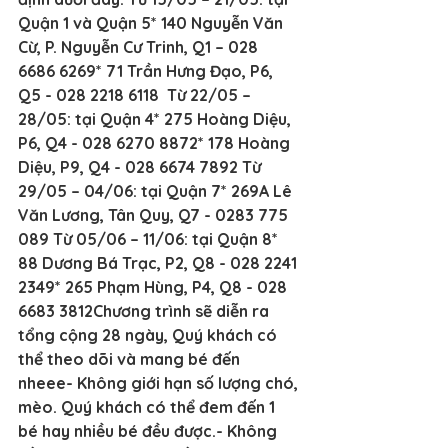
Quận 1 và Quận 5* 140 Nguyễn Văn 
Cừ, P. Nguyễn Cư Trinh, Q1 – 028 
6686 6269* 71 Trần Hưng Đạo, P6, 
Q5 - 028 2218 6118  Từ 22/05 – 
28/05: tại Quận 4* 275 Hoàng Diệu, 
P6, Q4 - 028 6270 8872* 178 Hoàng 
Diệu, P9, Q4 - 028 6674 7892 Từ 
29/05 – 04/06: tại Quận 7* 269A Lê 
Văn Lương, Tân Quy, Q7 - 0283 775 
089 Từ 05/06 – 11/06: tại Quận 8* 
88 Dương Bá Trạc, P2, Q8 - 028 2241 
2349* 265 Phạm Hùng, P4, Q8 - 028 
6683 3812Chương trình sẽ diễn ra 
tổng cộng 28 ngày, Quý khách có 
thể theo dõi và mang bé đến 
nheee- Không giới hạn số lượng chó, 
mèo. Quý khách có thể đem đến 1 
bé hay nhiều bé đều được.- Không 