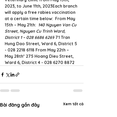
2023, to June 11th, 2023Each branch 
will apply a free rabies vaccination 
at a certain time below:  From May 
15th – May 21th: 
 140 Nguyen Van Cu 
Street, Nguyen Cu Trinh Ward, 
District 1 – 028 6686 6269
 71 Tran 
Hung Dao Street, Ward 6, District 5 
- 028 2218 6118 From May 22th – 
May 28th* 275 Hoang Dieu Street, 
Ward 6, District 4 - 028 6270 8872
Xem tất cả
Bài đăng gần đây